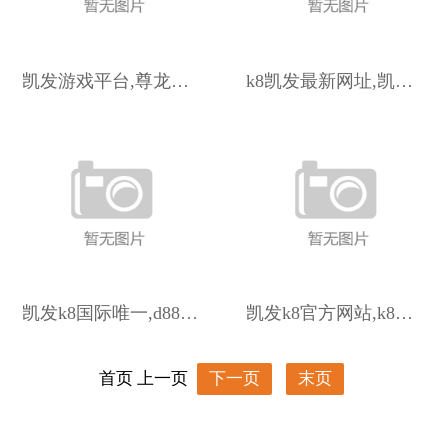
凯发游戏平台,尊龙官网登陆地址_宝妈玩转电商带货：无货源模式
k8凯发最新网址,凯发ag平台_宝妈兼职新选择：线上客服工作
凯发k8国际唯一,d88.com尊龙开户中心_宝妈手工兼职：
凯发k8官方网站,k8凯发ag旗舰_宝妈兼职时间管理指南：碎
首页
上一页
下一页
末页