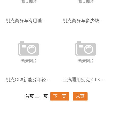
别克商务车有哪些车型
别克商务车多少钱一辆 10万一15万七座商务车
别克GL8新能源年轻化设计与越级空间的完美融合_车家号_发现
上汽通用别克 GL8 陆尚 MPV 车型开启交付：两周大定数
首页
上一页
下一页
末页