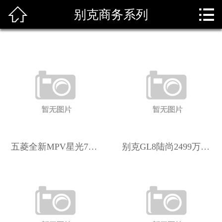


别克商务系列
首页

关于我们
主要车型
新闻资讯
车辆展示
资质荣誉
五菱全新MPV星光730曝光燃油插混纯电都有四季度上市
别克GL8陆尚2499万真香？注意！配置有点低！
租车须知
联系我们
我要租车