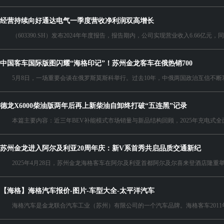
经营持续向好通达电气一季度营收净利润双高增长
（603390.SH）发布2024年年度报告，报告期内，公司实现营业收入6.66亿元，同比增长
中国客车国际版图闪耀“海格印记”！苏州金龙客车在俄热销700
5月8日，一场重要会谈在俄罗斯莫斯科举行。过去10年，中俄两国政治互信不断巩固
德龙X6000柴油版两年后再上新柴油自卸终打破“五连黑”记录
本篇主要内容：近三年BEV补能模式市场销量与新品结构回顾，2025年充电式全面占优
苏州金龙进入阿尔及利亚20周年庆：新V系首秀共启品质交通新纪
2025年4月28日，苏州金龙海格客车在阿尔及利亚首都阿尔及尔喜来登酒店隆重举行
【海格】海格汽车报价-图片-车型大全-太平洋汽车
海格汽车是金龙联合汽车工业（苏州）有限公司的一个汽车品牌。海格客车2011年的销量