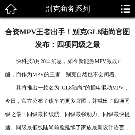


别克商务系列
首页

关于我们
合资MPV王者出手！别克GL8陆尚官图
主要车型
发布：四项同级之最
新闻资讯
快科技3月28日消息，如今新能源MPV激战正
车辆展示
酣，而作为MPV的王者，别克自然也不会闲着。
资质荣誉
其将推出一款名为“GL8陆尚”的插电混动MPV，
租车须知
今日，官方公布了该车的更多官图，并喊出了四项同
级之最：同级最长续航、同级最强动力、同级最快提
联系我们
速、同级最低线陆尚前脸延续了家族最新设计语言，
我要租车