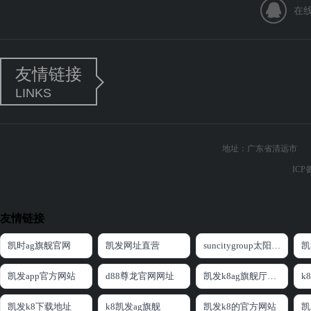
在
友情链接
LINKS
地址：广东省清远市 电话：0
ICP
友情链接
凯时ag旗舰官网
凯发网址直营
suncitygroup太阳集团官方网站
凯
凯发app官方网站
d88尊龙官网网址
凯发k8ag旗舰厅网址
凯发k8下载地址
k8凯发ag旗舰
凯发k8的官方网站
凯