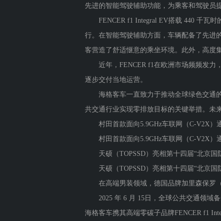
先进的智能驾驶辅助功能，为乘客和驾驶员
FENCER f1 Integral EV搭载
行。在智能驾驶辅助方面，车辆配备了先进的
客营造了舒适惬意的乘坐环境。此外，高度
近年，FENCER f1在欧洲市场频频发力，在德
逐步交付当地运营。
海格客车一直致力于推动全球绿色交通的发展。F
共交通行业实现零排放目标的关键举措。未
村田首款面向5.9GHz车联网（C-V2X
村田首款面向5.9GHz车联网（C-V2X
天硕（TOPSSD）亮相第十四届“北京国
天硕（TOPSSD）亮相第十四届“北京国
在高端男装领域，德国品牌加里森保罗（Garri
2025 年 6 月 15日，全球公共交通领
海格客车携其高端零碳子品牌FENCER f1