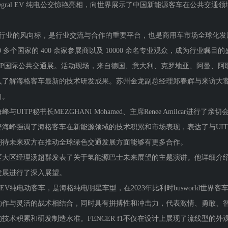
 Integral EV 纯电公交惊艳亮相，向世界展示了中国新能源客车在公共
行业的风向标，是行业交流与合作的重要平台，也是商用车市场全球化发展的
0 多个国家的 400 余家参展商以及 10000 余名专业观众，成为行业瞩目
P国际公共交通展。活动现场，来自德国、意大利、克罗地亚、阿曼、阿
入了解海格客车最新的技术研发成果。苏州金龙副总经理郑春辉与来访大
向。
P秘书长MEZGHANI Mohamed、主席Renee Amilcar进行
海峰强调了海格客车在新能源领域的技术积累和市场表现，表达了与UITP
期待未来双方在推动全球绿色交通发展方面能够有更多合作。
区经理汤超群发表了关于氢能源巴士未来展望的主题演讲。他详细介绍
发展进行了深入展望。
gral EV纯电动客车，是海格纯电明星车型，在2023年比利时busworl
动作与灵活的战术相结合，同时具有拼搏性和冲击力，代表激情、勇敢、智
技术积累和研发制造水准。FENCER f1不仅在设计上展现了流线型的