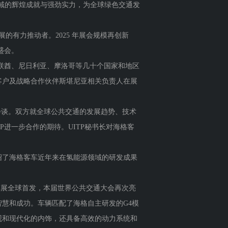
交通领域的辉煌成就与强劲实力，为全球绿色交通发
有力推动者。2025 年展会规模再创新
的盛会。
联酋、尼日利亚、摩洛哥等几十个国家和地区
客户及战略合作伙伴斯堪尼亚相关负责人在展
了亲切会谈。双方就全球公共交通的发展趋势、技术
进一步合作的期待。UITP秘书长对海格客
了海格客车近年来在氢能源领域的研发成果
d世界客车展全球首发，本届世界公共交通大会再次亮
慧和成功。车辆匹配了海格自主研发的G4模
外观和现代化的内饰，还具备高效的动力系统和