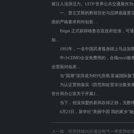
展注入澎湃活力。UITP 世界公共交通展作
一、普立艾斯的辉煌历史与品牌底蕴普立艾
质的严格要求和对创新...
Bitget 正式获得格鲁吉亚政府批准，可
加...
1992年，一名中国武者孤身踏上马达加斯
中小CDMO企业免费用的，合规excel
业需面对临床...
当“国潮”澎湃成为时代浪潮,富诚国际旗下“
为认证贯彻落实《防范和处置非法集资条例
管分局办公室关于开展2...
当下，创业加盟的新风吹得正劲，无数怀揣梦
6月21日，新华社“美丽中国 我的家乡”融媒
上一篇：经营持续向好通达电气一季度营收