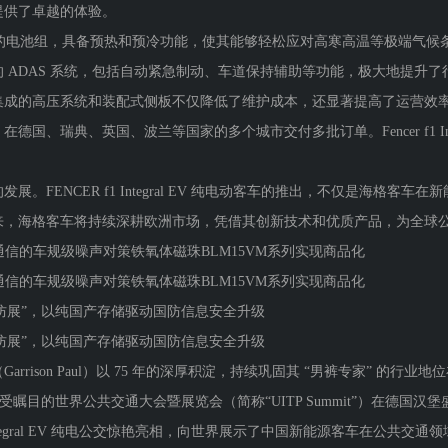
提供了卓越的体验。
 440 千瓦时的电池组，具备预热和预冷功能，使其能够轻松应对高寒高温等极
 ADAS 系统，包括自动紧急制动、车道保持辅助等功能，极大地提升
集成的高压系统和装配式侧板不仅降低了维护成本，还显著提高了运营效
国、瑞典、英国、波兰等国家的多个城市交付多批订单。Fencer f1 Int
ENCER f1 Integral EV 纯电动客车的推出，不仅是海格客
来，海格客车将持续深耕欧洲市场，凭借其创新技术和优质产品，为全球
）通信的车规级噪声对策铁氧体磁珠BLM15VM系列实现商品化
）通信的车规级噪声对策铁氧体磁珠BLM15VM系列实现商品化
防展”，以纯国产存储驱动国防信息安全升级
防展”，以纯国产存储驱动国防信息安全升级
son Paul）以 75 年的深厚积淀，持续巩固其 “男裤专家” 的行业地位
域备受瞩目的世界公共交通大会暨展览会（简称“UITP Summit”）在德
 Integral EV 纯电公交惊艳亮相，向世界展示了中国新能源客车在公共