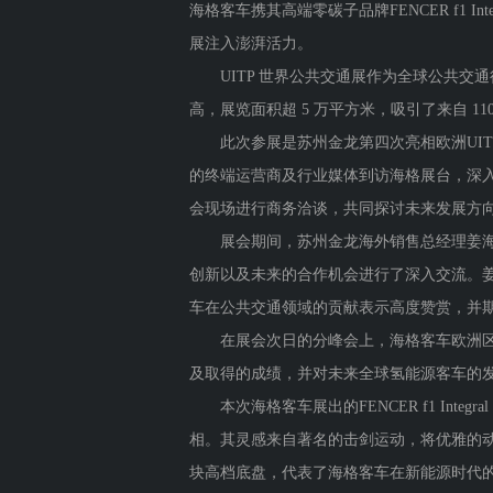
海格客车携其高端零碳子品牌FENCER f1
展注入澎湃活力。
UITP 世界公共交通展作为全球公共交通
高，展览面积超 5 万平方米，吸引了来自 11
此次参展是苏州金龙第四次亮相欧洲UIT
的终端运营商及行业媒体到访海格展台，深
会现场进行商务洽谈，共同探讨未来发展方
展会期间，苏州金龙海外销售总经理姜海峰与UIT
创新以及未来的合作机会进行了深入交流。姜
车在公共交通领域的贡献表示高度赞赏，并
在展会次日的分峰会上，海格客车欧洲区大
及取得的成绩，并对未来全球氢能源客车的
本次海格客车展出的FENCER f1 Inte
相。其灵感来自著名的击剑运动，将优雅的
块高档底盘，代表了海格客车在新能源时代的