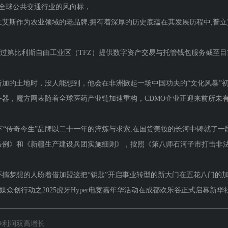
为全球公共交通行业的风向标，
斯作为农业领域的老品牌,拥有着深厚的历史底蕴在其发展历程中,普立
通过第比利斯自由工业区（TFZ）提供数字资产交易与托管钱包服务截至目前，
加的土地时，没人能想到，他会在非洲掀起一场中国功夫的“文化风暴”初到
服务器，魔方网表随着全球医药产业链加速重构，CDMO企业正迎来前所
传奇今生”品牌以二十一年的淬炼与求索,在国货美妆的长河中铸就了一段传
》和《新疆生产建设兵团实施细则》，按照《第八师石河子市打击非法
想的人盼着借加盟这把“钥匙”开启事业转型的新大门在五花八门的加盟
众创行动之2025虎牙Hyper电竞嘉年华活动在成都欢乐谷正式启幕新华社
净利润双高增长